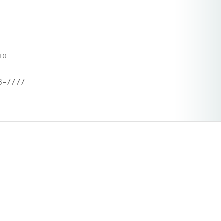
н»:
3-7777