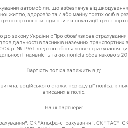
хування автомобіля, що забезпечує відшкодуванн
ної життю, здоров'ю та / або майну третіх осіб в ре
ранспортної пригоди при експлуатації транспортн
о до закону України «Про обов'язкове страхування
ідповідальності власників наземних транспортних з
2004 р. № 1961 введено обов'язкове страхування ци
дальності, наявність таких полісів обов'язково з 20
Вартість поліса залежить від:
вигуна, водійського стажу, періоду дії поліса, кілько
вписаних в поліс.
Наші партнери:
рахування", СК "Альфа-страхування", СК "ТАC", СК 