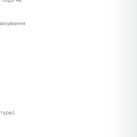
рахування
тура).