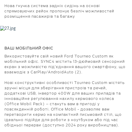
Нова гнучка система задніх сидінь на основі
спрямовуючих рейок пропонує безліч можливостей
розміщення пасажирів та багажу
ВАШ МОБІЛЬНИЙ ОФІС
Використовуйте свій новий Ford Tourneo Custom як
мобільний офіс. SYNC4 містить 13-дюймовий сенсорний
екран з можливістю під’єднання вашого смартфону, що
взаємодіє з CarPlay/AndroidAuto (2).
Нові конструктивні особливості Tourneo Custom містять
зручні місця для зберігання пристроїв та речей,
додаткові USB, інвертор 400W для ваших приладів та
інноваційне регулювання нахилу кермового колеса
(Office Mobil Pack) – стануть вам в пригоді у
повсякденній роботі. Office Mobil - дозволяє вам
перетворити кермо на компактний письмовий стіл, що
ідеально підійде для роботи з ноутбуком або під час
обідньої перерви (доступно 2024 року виробництва).