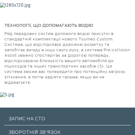
ТЕХНОЛОГІЇ, ЩО ДОПОМАГАЮТЬ ВОДІЮ
Ряд передових систем допомоги водію присутні в
стандартній комплектації нового Tourneo Custom.
Система, що відслідковує дорожню розмітку та
запобігає виїзду в іншу смугу руху, а система Pre-collision
Assist уважно спостерігає за дорогою попереду,
відслідковуючи близькість вашого автомобіля до
пішоходів та інших транспортних засобів (3). Ця
система зможе вас попередити про потенційну загрозу
зіткнення, а потім задіяти гальма, якщо ви не
відреагуєте.
ЗАПИС НА СТО
ЗВОРОТНІЙ ЗВ'ЯЗОК